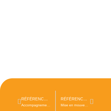
RÉFÉRENCE PRÉCÉDENTE
RÉFÉRENCE SUIVANTE
Accompagnement à la transformation en entreprise à mission d’un cabinet de conseil
Mise en mouvement des dirigeants vers une finalité commune