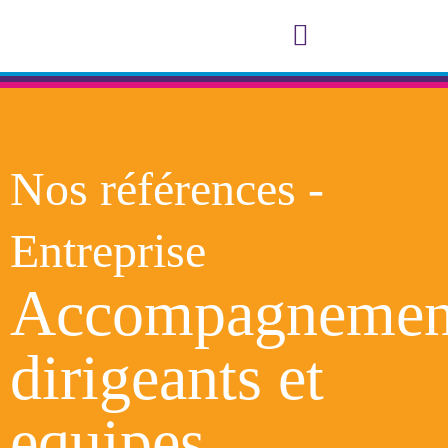
Notre accompagnement
A propos de Consol et Cie
Nos références -
Entreprise
Accompagnemen
dirigeants et
equipes