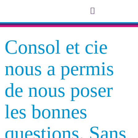
Notre accompagnement
A propos de Consol et Cie
Consol et cie
nous a permis
de nous poser
les bonnes
questions. Sans