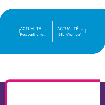
ACTUALITÉ PRÉCÉDENTE
ACTUALITÉ SUIVANTE
Post confinement : Quel camp pour le monde de demain ?
[Billet d’humeur] Ecologie intégrale, quesako ?