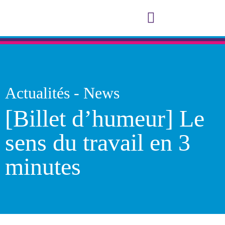
Notre accompagnement
A propos de Consol et Cie
Actualités -
News
[Billet d’humeur] Le
sens du travail en 3
minutes