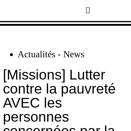
Notre accompagnement
A propos de Consol et Cie
Actualités -
News
[Missions] Lutter
contre la pauvreté
AVEC les
personnes
concernées par la