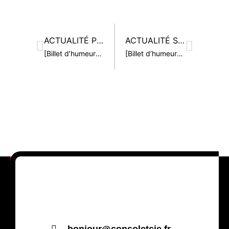
ACTUALITÉ PRÉCÉDENTE
ACTUALITÉ SUIVANTE
[Billet d’humeur] L’inclusion
[Billet d’humeur] La QVT face aux burn et bore out